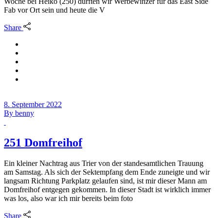
Woche bei Heiko (250) durften wir Werbewinzer für das East Side
Fab vor Ort sein und heute die V
Share
8. September 2022
By
benny
251 Domfreihof
Ein kleiner Nachtrag aus Trier von der standesamtlichen Trauung
am Samstag. Als sich der Sektempfang dem Ende zuneigte und wir
langsam Richtung Parkplatz gelaufen sind, ist mir dieser Mann am
Domfreihof entgegen gekommen. In dieser Stadt ist wirklich immer
was los, also war ich mir bereits beim foto
Share