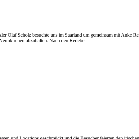
zler Olaf Scholz besuchte uns im Saarland um gemeinsam mit Anke Reh
eunkirchen abzuhalten. Nach den Redebei
rassen und Locations geschmückt und die Besucher feierten den irische