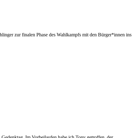
linger zur finalen Phase des Wahlkampfs mit den Bürger*innen ins
n Gedenktag. Im Vorbeilaufen habe ich Tony getroffen, der