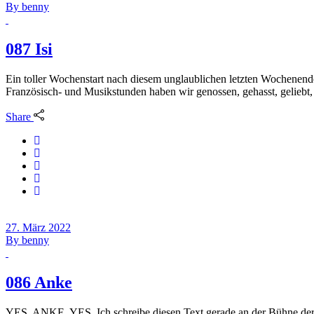
By
benny
087 Isi
Ein toller Wochenstart nach diesem unglaublichen letzten Wochenend
Französisch- und Musikstunden haben wir genossen, gehasst, geliebt,
Share
27. März 2022
By
benny
086 Anke
YES. ANKE. YES. Ich schreibe diesen Text gerade an der Bühne der Ga