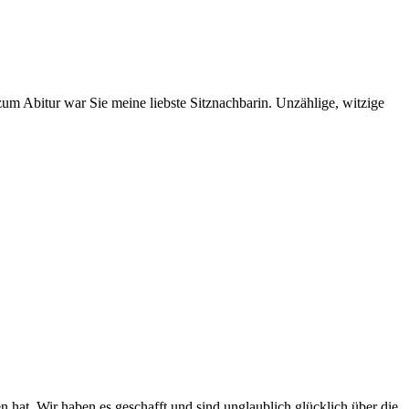
m Abitur war Sie meine liebste Sitznachbarin. Unzählige, witzige
hat. Wir haben es geschafft und sind unglaublich glücklich über die