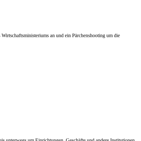
s Wirtschaftsministeriums an und ein Pärchenshooting um die
reis unterwegs um Einrichtungen, Geschäfte und andere Institutionen