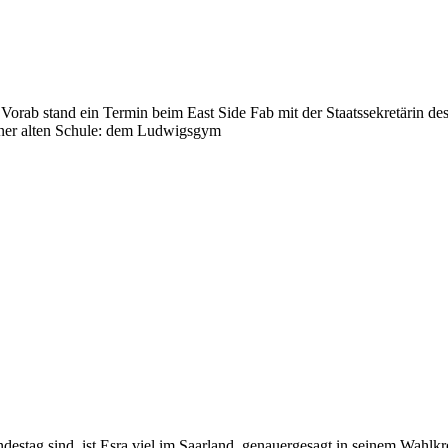
 Vorab stand ein Termin beim East Side Fab mit der Staatssekretärin de
einer alten Schule: dem Ludwigsgym
destag sind, ist Esra viel im Saarland, genauergesagt in seinem Wahlk