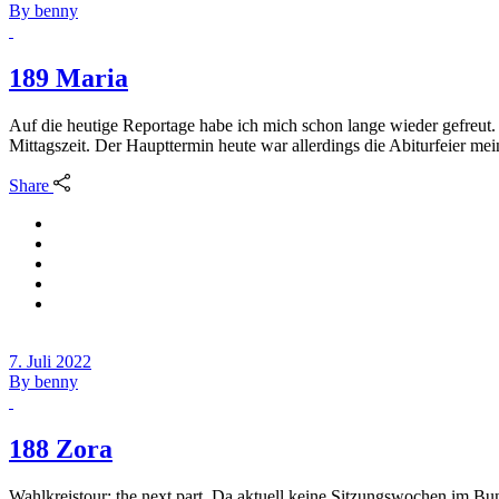
By
benny
189 Maria
Auf die heutige Reportage habe ich mich schon lange wieder gefreut.
Mittagszeit. Der Haupttermin heute war allerdings die Abiturfeier m
Share
7. Juli 2022
By
benny
188 Zora
Wahlkreistour: the next part. Da aktuell keine Sitzungswochen im Bun