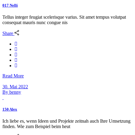
017 Nellí
Tellus integer feugiat scelerisque varius. Sit amet tempus volutpat
consequat mauris nunc congue nis
Share
Read More
30. Mai 2022
By
benny
150 Alex
Ich liebe es, wenn Ideen und Projekte zeitnah auch Ihre Umsetzung
finden. Wie zum Beispiel beim heut