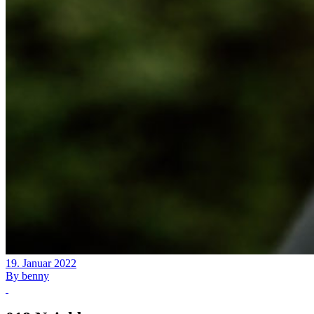
19. Januar 2022
By
benny